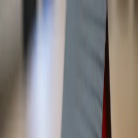
Vineri, 7 august 2026
Meniu
Preț Imobiliare
✶
Acasa
Analiză
prețuri
Piață
Comparativ
Analiză
Indici
Ghiduri
Prognoze
Analiză
prețuri
Piață
Comparativ
Analiză
Indici
Ghiduri
Prognoze
Acasa
>
Redacția
R
Redacția
Echipa editorială a publicației, dedicată informării
corecte și obiective despre piața imobiliară din
România.
analiză editorială
piața imobiliară
știri
22
articole publicate
Articole de
Redacția