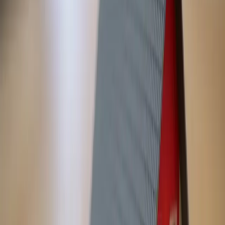
Analiză prețuri
Evoluția prețurilor imobiliare în București
2026
Evoluția prețurilor imobiliare în București 2026
Redacția
acum 3 săptămâni
Analiză prețuri
Evoluția prețurilor imobiliare în București
2026
Evoluția prețurilor imobiliare în București 2026
Redacția
acum 4 săptămâni
Analiză prețuri
Evoluția prețurilor imobiliare în București
2026