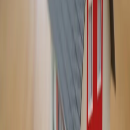
Evoluția prețurilor imobiliare în București
2026
Evoluția prețurilor imobiliare în București 2026
Redacția
acum 1 lună
Analiză prețuri
Evoluția prețurilor imobiliare în București
2026
Evoluția prețurilor imobiliare în București 2026
Redacția
acum 1 lună
Analiză prețuri
Evoluția prețurilor imobiliare în București
2026
Evoluția prețurilor imobiliare în București 2026