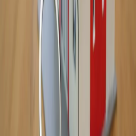
Evoluția prețurilor imobiliare în București 2026
Redacția
acum 1 lună
Analiză prețuri
Evoluția prețurilor imobiliare în București
2026
Evoluția prețurilor imobiliare în București 2026
Redacția
acum 1 lună
1
2
Articole populare
1
Evoluția prețurilor imobiliare în București 2026
15 iul.
2